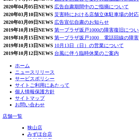
2020年04月05日
NEWS
広告自粛期間中のご指摘について
2020年03月10日
NEWS
災害時における店舗立体駐車場の対応
2020年03月09日
NEWS
広告宣伝自粛のお知らせ
2019年10月19日
NEWS
第一プラザ坂戸1000の障害復旧につ
2019年10月15日
NEWS
第一プラザ坂戸1000 電話回線の障
2019年10月13日
NEWS
10月13日（日）の営業について
2019年10月12日
NEWS
台風に伴う臨時休業のご案内
ホーム
ニュースリリース
サービスポリシー
サイトご利用にあたって
個人情報保護方針
サイトマップ
お問い合わせ
店舗一覧
狭山店
みずほ台店