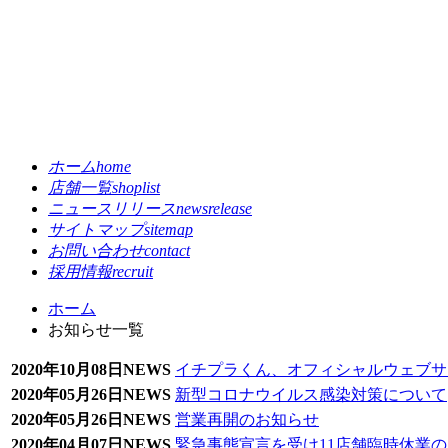
ホーム
home
店舗一覧
shoplist
ニュースリリース
newsrelease
サイトマップ
sitemap
お問い合わせ
contact
採用情報
recruit
ホーム
お知らせ一覧
2020年10月08日
NEWS
イチプラくん、オフィシャルウェブサ
2020年05月26日
NEWS
新型コロナウイルス感染対策について
2020年05月26日
NEWS
営業再開のお知らせ
2020年04月07日
NEWS
緊急事態宣言を受け11店舗臨時休業