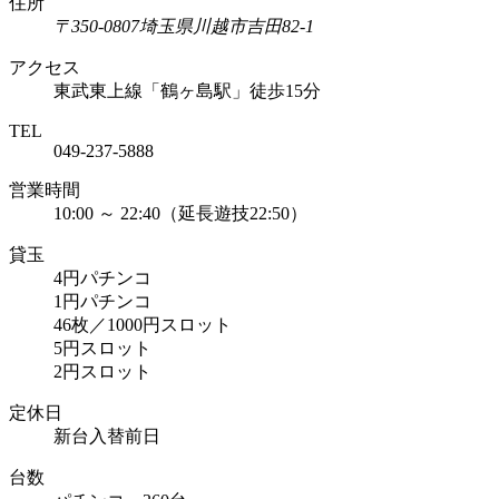
住所
〒350-0807
埼玉県川越市吉田82-1
アクセス
東武東上線「鶴ヶ島駅」徒歩15分
TEL
049-237-5888
営業時間
10:00 ～ 22:40（延長遊技22:50）
貸玉
4円パチンコ
1円パチンコ
46枚／1000円スロット
5円スロット
2円スロット
定休日
新台入替前日
台数