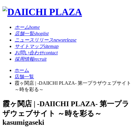
ホーム
home
店舗一覧
shoplist
ニュースリリース
newsrelease
サイトマップ
sitemap
お問い合わせ
contact
採用情報
recruit
ホーム
店舗一覧
霞ヶ関店 | -DAIICHI PLAZA- 第一プラザウェブサイト
～時を彩る～
霞ヶ関店 | -DAIICHI PLAZA- 第一プラ
ザウェブサイト ～時を彩る～
kasumigaseki