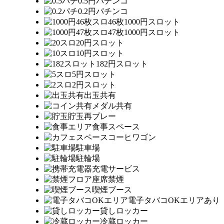
0.5円パチンコ
0.2円パチンコ
46枚1000円スロット
47枚1000円スロット
20円スロット
10円スロット
182円スロット
5円スロット
2円スロット
出玉共有
メダル共有
貯玉再プレー
食事スペース
コーヒワゴン
駐車場
駐輪場
充電サービス
座席禁煙
喫煙ブース
電子タバコOKエリアあり
貸しロッカー
冷蔵ロッカー