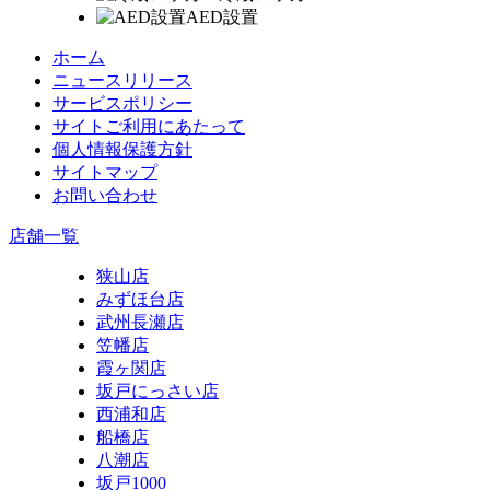
AED設置
ホーム
ニュースリリース
サービスポリシー
サイトご利用にあたって
個人情報保護方針
サイトマップ
お問い合わせ
店舗一覧
狭山店
みずほ台店
武州長瀬店
笠幡店
霞ヶ関店
坂戸にっさい店
西浦和店
船橋店
八潮店
坂戸1000