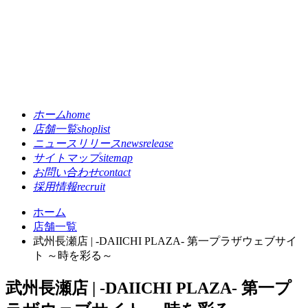
ホーム
home
店舗一覧
shoplist
ニュースリリース
newsrelease
サイトマップ
sitemap
お問い合わせ
contact
採用情報
recruit
ホーム
店舗一覧
武州長瀬店 | -DAIICHI PLAZA- 第一プラザウェブサイ
ト ～時を彩る～
武州長瀬店 | -DAIICHI PLAZA- 第一プ