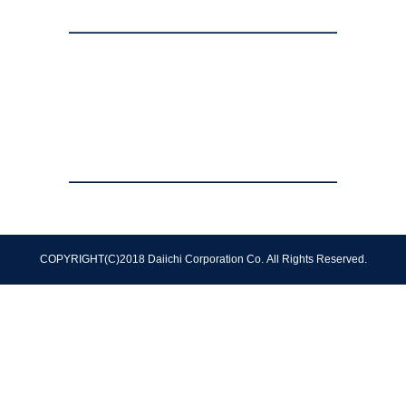
お問い合わせ
店舗一覧
狭山店
みずほ台店
武州長瀬店
笠幡店
霞ヶ関店
坂戸にっさい店
西浦和店
船橋店
八潮店
坂戸1000
会社情報
採用情報
COPYRIGHT(C)2018 Daiichi Corporation Co.
All Rights Reserved.