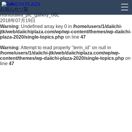
ホーム
お知らせ一覧
nishiurawa_pic_gallery_06L
2018年07月19日
Warning
: Undefined array key 0 in
/home/users/1/daiichi-
jtk/web/daiichiplaza.com/wp/wp-content/themes/wp-daiichi-
plaza-2020/single-topics.php
on line
47
Warning
: Attempt to read property "term_id" on null in
/home/users/1/daiichi-jtk/web/daiichiplaza.com/wp/wp-
content/themes/wp-daiichi-plaza-2020/single-topics.php
on
line
47
ホーム
ニュースリリース
サービスポリシー
サイトご利用にあたって
個人情報保護方針
サイトマップ